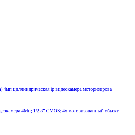
) 4мп циллиндрическая ip видеокамера моторизирова
окамера 4Мп; 1/2.8” CMOS; 4x моторизованный объект