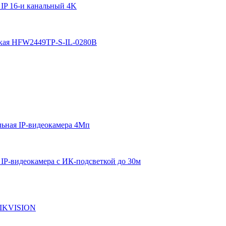
IP 16-и канальный 4K
ская HFW2449TP-S-IL-0280B
ная IP-видеокамера 4Мп
P-видеокамера с ИК-подсветкой до 30м
 HIKVISION