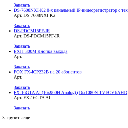
Заказать
DS-7608NXI-K2 8-х канальный IP-видеорегистратор с те
Арт. DS-7608NXI-K2
Заказать
DS-PDCM15PF-IR
Арт. DS-PDCM15PF-IR
Заказать
EXIT 300М Кнопка выхода
Арт.
Заказать
FOX FX-ICP232B на 20 абонентов
Арт.
Заказать
FX-16GTA AI (16x960H Analog) (16x1080N TVI/CVI/AHD
Арт. FX-16GTA AI
Заказать
Загрузить еще