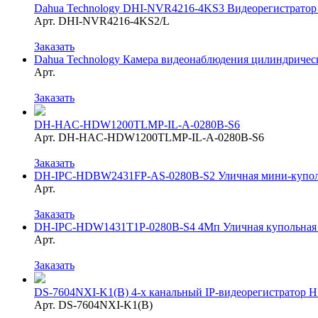
Dahua Technology DHI-NVR4216-4KS3 Видеорегистратор 
Арт. DHI-NVR4216-4KS2/L
Заказать
Dahua Technology Камера видеонаблюдения цилиндриче
Арт.
Заказать
DH-HAC-HDW1200TLMP-IL-A-0280B-S6
Арт. DH-HAC-HDW1200TLMP-IL-A-0280B-S6
Заказать
DH-IPC-HDBW2431FP-AS-0280B-S2 Уличная мини-куполь
Арт.
Заказать
DH-IPC-HDW1431T1P-0280B-S4 4Мп Уличная купольная I
Арт.
Заказать
DS-7604NXI-K1(B) 4-х канальный IP-видеорегистратор
Арт. DS-7604NXI-K1(B)