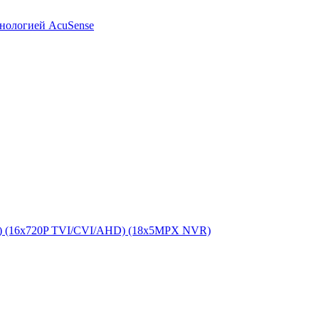
хнологией AcuSense
) (16x720P TVI/CVI/AHD) (18х5MPX NVR)