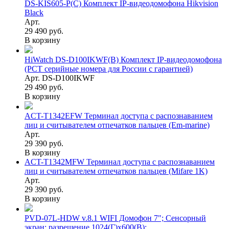
DS-KIS605-P(C) Комплект IP-видеодомофона Hikvision
Black
Арт.
29 490 руб.
В корзину
HiWatch DS-D100IKWF(B) Комплект IP-видеодомофона
(РСТ серийные номера для России с гарантией)
Арт. DS-D100IKWF
29 490 руб.
В корзину
ACT-T1342EFW Терминал доступа с распознаванием
лиц и считывателем отпечатков пальцев (Em-marine)
Арт.
29 390 руб.
В корзину
ACT-T1342MFW Терминал доступа с распознаванием
лиц и считывателем отпечатков пальцев (Mifare 1K)
Арт.
29 390 руб.
В корзину
PVD-07L-HDW v.8.1 WIFI Домофон 7"; Сенсорный
экран; разрешение 1024(Г)x600(В);