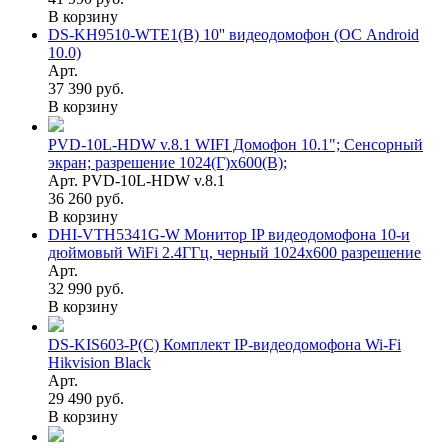
В корзину
DS-KH9510-WTE1(B) 10'' видеодомофон (ОС Android
10.0)
Арт.
37 390 руб.
В корзину
PVD-10L-HDW v.8.1 WIFI Домофон 10.1"; Сенсорный
экран; разрешение 1024(Г)x600(В);
Арт. PVD-10L-HDW v.8.1
36 260 руб.
В корзину
DHI-VTH5341G-W Монитор IP видеодомофона 10-и
дюймовый WiFi 2.4ГГц, черный 1024x600 разрешение
Арт.
32 990 руб.
В корзину
DS-KIS603-P(C) Комплект IP-видеодомофона Wi-Fi
Hikvision Black
Арт.
29 490 руб.
В корзину