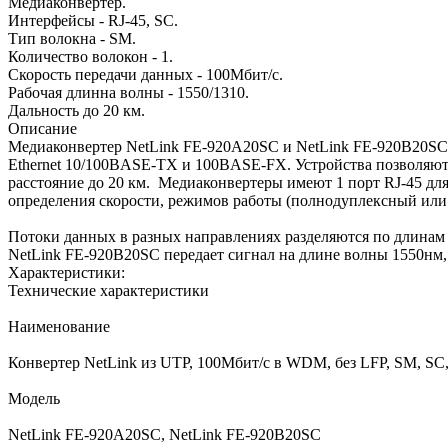
Медиаконвертер.
Интерфейсы - RJ-45, SC.
Тип волокна - SM.
Количество волокон - 1.
Скорость передачи данных - 100Мбит/c.
Рабочая длинна волны - 1550/1310.
Дальность до 20 км.
Описание
Медиаконвертер NetLink FE-920A20SC и NetLink FE-920B20SC о
Ethernet 10/100BASE-TX и 100BASE-FX. Устройства позволяют 
расстояние до 20 км. Медиаконвертеры имеют 1 порт RJ-45 для
определения скорости, режимов работы (полнодуплексный или
Потоки данных в разных направлениях разделяются по длинам 
NetLink FE-920B20SC передает сигнал на длине волны 1550нм,
Характеристики:
Технические характеристики
Наименование
Конвертер NetLink из UTP, 100Мбит/c в WDM, без LFP, SM, SC
Модель
NetLink FE-920A20SC, NetLink FE-920B20SC