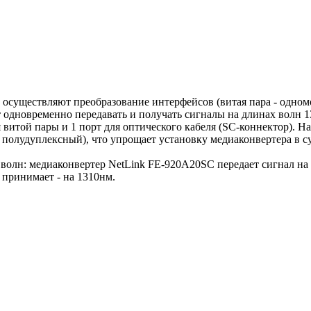
существляют преобразование интерфейсов (витая пара - одномо
одновременно передавать и получать сигналы на длинах волн 1
 витой пары и 1 порт для оптического кабеля (SC-коннектор). Н
 полудуплексный), что упрощает установку медиаконвертера в с
волн: медиаконвертер NetLink FE-920A20SC передает сигнал на
 принимает - на 1310нм.
,