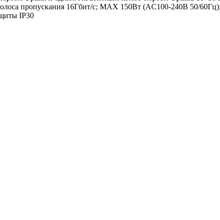
; Полоса пропускания 16Гбит/с; MAX 150Вт (AC100-240В 50/60Г
ащиты IP30