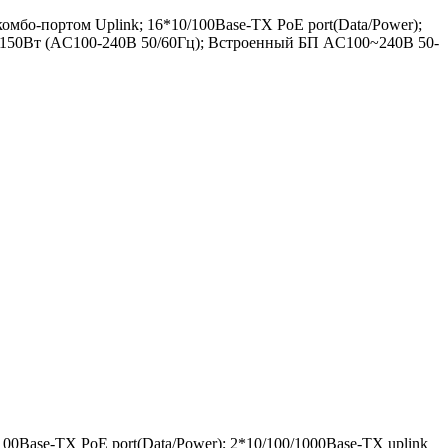
бо-портом Uplink; 16*10/100Base-TX PoE port(Data/Power);
AX 150Вт (AC100-240В 50/60Гц); Встроенный БП AC100~240В 50-
0Base-TX PoE port(Data/Power); 2*10/100/1000Base-TX uplink