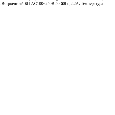
ц); Встроенный БП AC100~240В 50-60Гц 2.2A; Температура