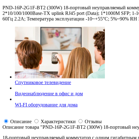
PND-16P-2G1F-BT2 (300W) 18-портовый неуправляемый коммута
2*10/100/1000Base-TX uplink RJ45 port (Data); 1*1000M SFP;
60Гц 2.2A; Температура эксплуатации -10~+55°C; 5%~90% RH Б
Спутниковое телевидение
Видеонаблюдение в офис и дом
WI-FI оборудование для дома
Описание
Характеристики
Отзывы
Описание товара "
PND-16P-2G1F-BT2 (300W) 18-портовый неу
18-портовый неуправляемый коммутатор с одним гигабитным по