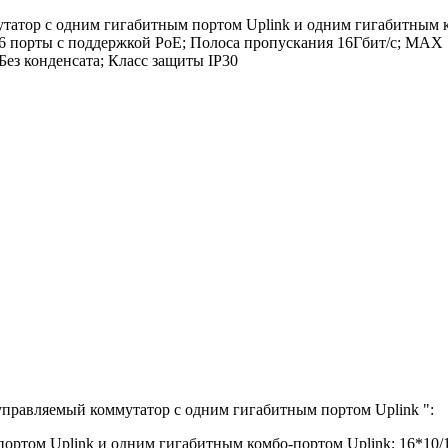
тор с одним гигабитным портом Uplink и одним гигабитным ком
 1-16 порты с поддержкой PoE; Полоса пропускания 16Гбит/с; M
ез конденсата; Класс защиты IP30
правляемый коммутатор с одним гигабитным портом Uplink
":
ртом Uplink и одним гигабитным комбо-портом Uplink; 16*10/10