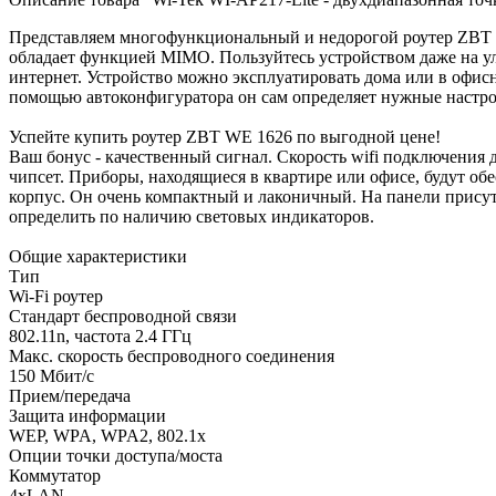
Представляем многофункциональный и недорогой роутер ZBT WE
обладает функцией MIMO. Пользуйтесь устройством даже на ул
интернет. Устройство можно эксплуатировать дома или в офис
помощью автоконфигуратора он сам определяет нужные настр
Успейте купить роутер ZBT WE 1626 по выгодной цене!
Ваш бонус - качественный сигнал. Скорость wifi подключения 
чипсет. Приборы, находящиеся в квартире или офисе, будут об
корпус. Он очень компактный и лаконичный. На панели присутст
определить по наличию световых индикаторов.
Общие характеристики
Тип
Wi-Fi роутер
Стандарт беспроводной связи
802.11n, частота 2.4 ГГц
Макс. скорость беспроводного соединения
150 Мбит/с
Прием/передача
Защита информации
WEP, WPA, WPA2, 802.1x
Опции точки доступа/моста
Коммутатор
4xLAN