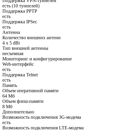
Поддержка VPN-туннелей
есть (10 туннелей)
Поддержка PPTP
есть
Поддержка IPSec
есть
Антенна
Количество внешних антенн
4 x 5 dBi
Тип внешней антенны
несъемная
Мониторинг и конфигурирование
Web-интерфейс
есть
Поддержка Telnet
есть
Память
Объем оперативной памяти
64 Мб
Объем флеш-памяти
8 Мб
Дополнительно
Возможность подключения 3G-модема
есть
Возможность подключения LTE-модема