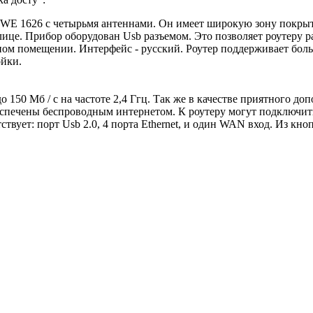
 1626 с четырьмя антеннами. Он имеет широкую зону покрытия 
ице. Прибор оборудован Usb разъемом. Это позволяет роутеру р
ном помещении. Интерфейс - русский. Роутер поддерживает боль
ойки.
до 150 Мб / с на частоте 2,4 Ггц. Так же в качестве приятного
еспечены беспроводным интернетом. К роутеру могут подключить
вует: порт Usb 2.0, 4 порта Ethernet, и один WAN вход. Из кно