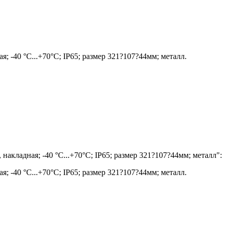
 -40 °C...+70°C; IP65; размер 321?107?44мм; металл.
кладная; -40 °C...+70°C; IP65; размер 321?107?44мм; металл
":
 -40 °C...+70°C; IP65; размер 321?107?44мм; металл.