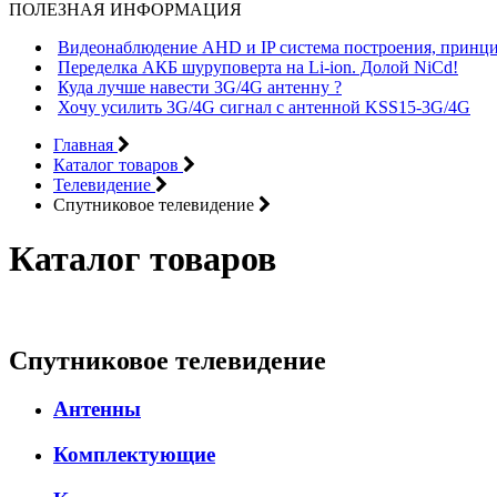
ПОЛЕЗНАЯ ИНФОРМАЦИЯ
Видеонаблюдение AHD и IP система построения, принци
Переделка АКБ шуруповерта на Li-ion. Долой NiCd!
Куда лучше навести 3G/4G антенну ?
Хочу усилить 3G/4G сигнал с антенной KSS15-3G/4G
Главная
Каталог товаров
Телевидение
Спутниковое телевидение
Каталог товаров
Спутниковое телевидение
Антенны
Комплектующие