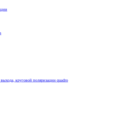
ации
в
 выхода, круговой поляризации quadro