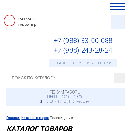
Товаров: 0
Сумма: 0 р.
+7 (988) 33-00-088
Видеона
+7 (988) 243-28-24
Контроль
доступа
Домофо
КРАСНОДАР, УЛ. СУВОРОВА, 26
Монтажн
материал
Сетевое
оборудов
Источник
РЕЖИМ РАБОТЫ:
ПН-ПТ 09:00 - 19:00;
питания
Телевид
СБ 10:00 - 17:00; ВС выходной
Главная
Каталог товаров
Телевидение
КАТАЛОГ ТОВАРОВ