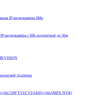
ная IP-видеокамера 4Мп
P-видеокамера с ИК-подсветкой до 30м
 HIKVISION
хнологией AcuSense
) (16x720P TVI/CVI/AHD) (18х5MPX NVR)