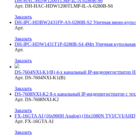
DH-HAC-HDW1200TLMP-IL-A-0280B-S6
Арт. DH-HAC-HDW1200TLMP-IL-A-0280B-S6
Заказать
DH-IPC-HDBW2431FP-AS-0280B-S2 Уличная мини-куполь
Арт.
Заказать
DH-IPC-HDW1431T1P-0280B-S4 4Мп Уличная купольная I
Арт.
Заказать
DS-7604NXI-K1(B) 4-х канальный IP-видеорегистратор
Арт. DS-7604NXI-K1(B)
Заказать
DS-7608NXI-K2 8-х канальный IP-видеорегистратор с те
Арт. DS-7608NXI-K2
Заказать
FX-16GTA AI (16x960H Analog) (16x1080N TVI/CVI/AHD
Арт. FX-16GTA AI
Заказать