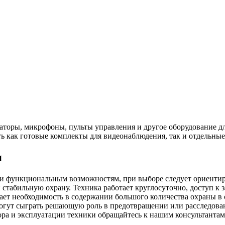
оры, микрофоны, пульты управления и другое оборудование для
ь как готовые комплекты для видеонаблюдения, так и отдельны
я
 функциональным возможностям, при выборе следует ориентиро
табильную охрану. Техника работает круглосуточно, доступ к
дает необходимость в содержании большого количества охраны 
могут сыграть решающую роль в предотвращении или расследов
ора и эксплуатации техники обращайтесь к нашим консультанта