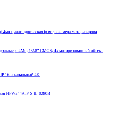
) 4мп циллиндрическая ip видеокамера моторизирова
окамера 4Мп; 1/2.8” CMOS; 4x моторизованный объект
IP 16-и канальный 4K
ская HFW2449TP-S-IL-0280B