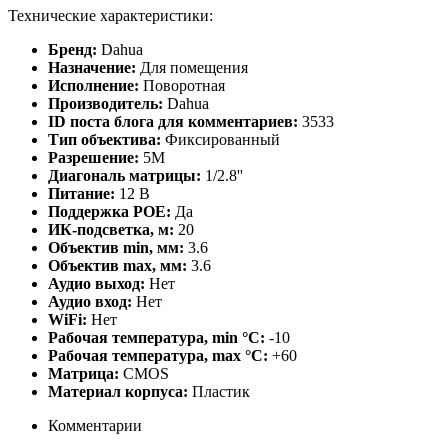
Технические характеристики:
Бренд:
Dahua
Назначение:
Для помещения
Исполнение:
Поворотная
Производитель:
Dahua
ID поста блога для комментариев:
3533
Тип объектива:
Фиксированный
Разрешение:
5М
Диагональ матрицы:
1/2.8''
Питание:
12 В
Поддержка POE:
Да
ИК-подсветка, м:
20
Объектив min, мм:
3.6
Объектив max, мм:
3.6
Аудио выход:
Нет
Аудио вход:
Нет
WiFi:
Нет
Рабочая температура, min °C:
-10
Рабочая температура, max °C:
+60
Матрица:
CMOS
Материал корпуса:
Пластик
Комментарии