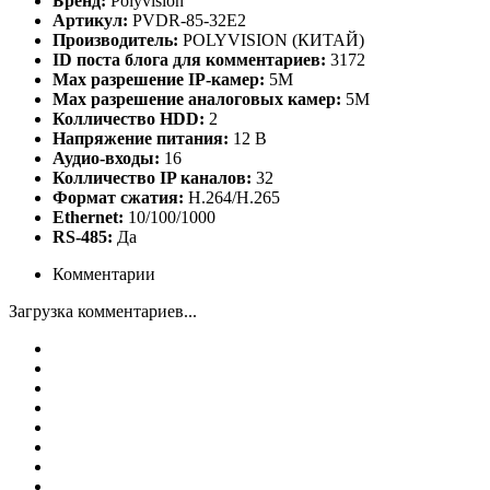
Бренд:
Polyvision
Артикул:
PVDR-85-32E2
Производитель:
POLYVISION (КИТАЙ)
ID поста блога для комментариев:
3172
Max разрешение IP-камер:
5М
Max разрешение аналоговых камер:
5М
Колличество HDD:
2
Напряжение питания:
12 B
Аудио-входы:
16
Колличество IP каналов:
32
Формат сжатия:
H.264/H.265
Ethernet:
10/100/1000
RS-485:
Да
Комментарии
Загрузка комментариев...