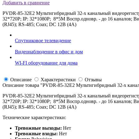
Добавить в сравнение
PVDR-85-32E2 Мультигибридный 32-х канальный видеорегистр
32*720P; IP: 32*1080P; 8*5M Воспр.одновр. - до 16 каналов; 
(RJ45); RS-485; Coax; DC 12В (4А)
Спутниковое телевидение
Видеонаблюдение в офис и дом
WI-FI оборудование для дома
Описание
Характеристики
Отзывы
Описание товара "
PVDR-85-32E2 Мультигибридный 32-х каналь
PVDR-85-32E2 Мультигибридный 32-х канальный видеорегистр
32*720P; IP: 32*1080P; 8*5M Воспр.одновр. - до 16 каналов; 
(RJ45); RS-485; Coax; DC 12В (4А)
Технические характеристики:
Тревожные выходы:
Нет
Тревожные входы:
Нет