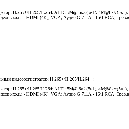
атор; H.265+/H.265/H.264; AHD: 5M@ 6к/с(5в1), 4M@8к/с(5в1)
Видеовыходы - HDMI (4K), VGA; Аудио G.711А - 16/1 RCA; Трев.в
ный видеорегистратор; H.265+/H.265/H.264;
":
атор; H.265+/H.265/H.264; AHD: 5M@ 6к/с(5в1), 4M@8к/с(5в1)
Видеовыходы - HDMI (4K), VGA; Аудио G.711А - 16/1 RCA; Трев.в