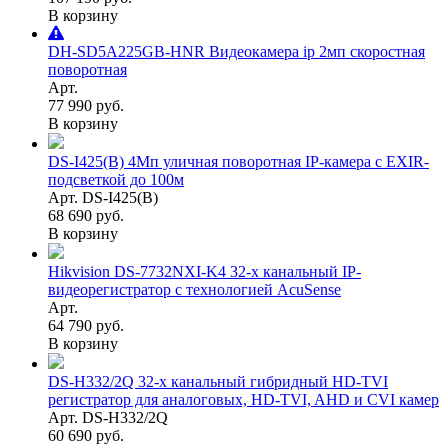
В корзину
DH-SD5A225GB-HNR Видеокамера ip 2мп скоростная
поворотная
Арт.
77 990 руб.
В корзину
DS-I425(B) 4Мп уличная поворотная IP-камера с EXIR-
подсветкой до 100м
Арт. DS-I425(B)
68 690 руб.
В корзину
Hikvision DS-7732NXI-K4 32-х канальный IP-
видеорегистратор с технологией AcuSense
Арт.
64 790 руб.
В корзину
DS-H332/2Q 32-х канальный гибридный HD-TVI
регистратор для аналоговых, HD-TVI, AHD и CVI камер
Арт. DS-H332/2Q
60 690 руб.