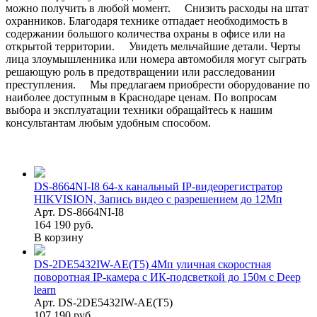
можно получить в любой момент. Снизить расходы на штат
охранников. Благодаря технике отпадает необходимость в
содержании большого количества охраны в офисе или на
открытой территории. Увидеть мельчайшие детали. Черты
лица злоумышленника или номера автомобиля могут сыграть
решающую роль в предотвращении или расследовании
преступления. Мы предлагаем приобрести оборудование по
наиболее доступным в Краснодаре ценам. По вопросам
выбора и эксплуатации техники обращайтесь к нашим
консультантам любым удобным способом.
DS-8664NI-I8 64-х канальный IP-видеорегистратор
HIKVISION, Запись видео с разрешением до 12Мп
Арт. DS-8664NI-I8
164 190 руб.
В корзину
DS-2DE5432IW-AE(T5) 4Мп уличная скоростная
поворотная IP-камера с ИК-подсветкой до 150м с Deep
learn
Арт. DS-2DE5432IW-AE(T5)
107 190 руб.