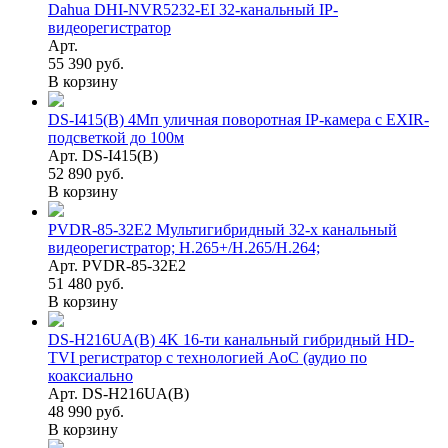
Dahua DHI-NVR5232-EI 32-канальный IP-
видеорегистратор
Арт.
55 390 руб.
В корзину
DS-I415(B) 4Мп уличная поворотная IP-камера с EXIR-
подсветкой до 100м
Арт. DS-I415(B)
52 890 руб.
В корзину
PVDR-85-32E2 Мультигибридный 32-х канальный
видеорегистратор; H.265+/H.265/H.264;
Арт. PVDR-85-32E2
51 480 руб.
В корзину
DS-H216UA(B) 4K 16-ти канальный гибридный HD-
TVI регистратор c технологией AoC (аудио по
коаксиально
Арт. DS-H216UA(B)
48 990 руб.
В корзину