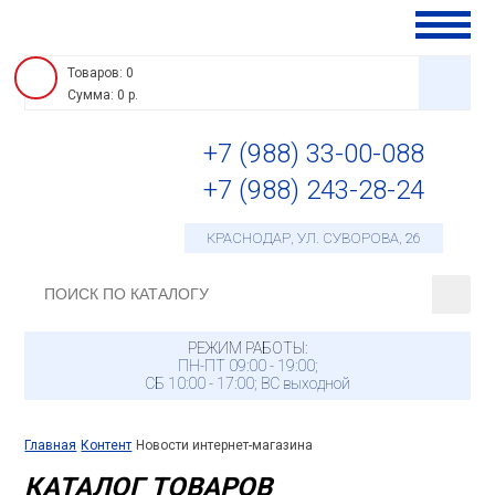
Товаров: 0
Сумма: 0 р.
+7 (988) 33-00-088
Видеона
+7 (988) 243-28-24
Контроль
доступа
Домофо
КРАСНОДАР, УЛ. СУВОРОВА, 26
Монтажн
материал
Сетевое
оборудов
Источник
РЕЖИМ РАБОТЫ:
ПН-ПТ 09:00 - 19:00;
питания
Телевид
СБ 10:00 - 17:00; ВС выходной
Главная
Контент
Новости интернет-магазина
КАТАЛОГ ТОВАРОВ