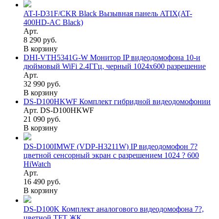
AT-I-D31F/CKR Black Вызывная панель ATIX(AT-
400HD-AC Black)
Арт.
8 290 руб.
В корзину
DHI-VTH5341G-W Монитор IP видеодомофона 10-и
дюймовый WiFi 2.4ГГц, черный 1024x600 разрешение
Арт.
32 990 руб.
В корзину
DS-D100HKWF Комплект гибридной видеодомофонии
Арт. DS-D100HKWF
21 090 руб.
В корзину
DS-D100IMWF (VDP-H3211W) IP видеодомофон 7?
цветной сенсорный экран с разрешением 1024 ? 600
HiWatch
Арт.
16 490 руб.
В корзину
DS-D100K Комплект аналогового видеодомофона 7?,
цветной TFT ЖК