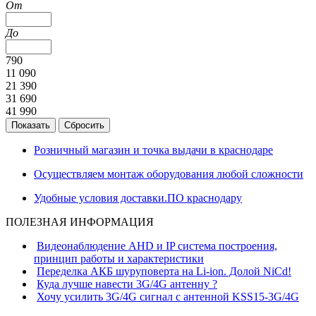
От
До
790
11 090
21 390
31 690
41 990
Розничный магазин и точка выдачи в краснодаре
Осуществляем монтаж оборудования любой сложности
Удобные условия доставки.ПО краснодару
ПОЛЕЗНАЯ ИНФОРМАЦИЯ
Видеонаблюдение AHD и IP система построения,
принцип работы и характеристики
Переделка АКБ шуруповерта на Li-ion. Долой NiCd!
Куда лучше навести 3G/4G антенну ?
Хочу усилить 3G/4G сигнал с антенной KSS15-3G/4G