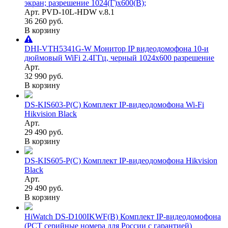
экран; разрешение 1024(Г)x600(В);
Арт. PVD-10L-HDW v.8.1
36 260 руб.
В корзину
DHI-VTH5341G-W Монитор IP видеодомофона 10-и
дюймовый WiFi 2.4ГГц, черный 1024x600 разрешение
Арт.
32 990 руб.
В корзину
DS-KIS603-P(C) Комплект IP-видеодомофона Wi-Fi
Hikvision Black
Арт.
29 490 руб.
В корзину
DS-KIS605-P(C) Комплект IP-видеодомофона Hikvision
Black
Арт.
29 490 руб.
В корзину
HiWatch DS-D100IKWF(B) Комплект IP-видеодомофона
(РСТ серийные номера для России с гарантией)