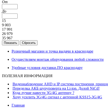
От
До
15
9 003
17 991
26 979
35 967
Розничный магазин и точка выдачи в краснодаре
Осуществляем монтаж оборудования любой сложности
Удобные условия доставки.ПО краснодару
ПОЛЕЗНАЯ ИНФОРМАЦИЯ
Видеонаблюдение AHD и IP система построения, принци
Переделка АКБ шуруповерта на Li-ion. Долой NiCd!
Куда лучше навести 3G/4G антенну ?
Хочу усилить 3G/4G сигнал с антенной KSS15-3G/4G
Главная