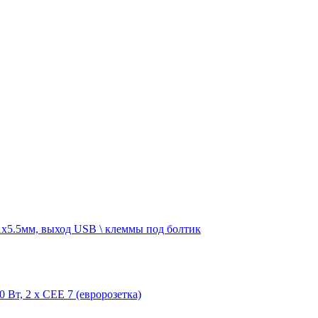
1х5.5мм, выход USB \ клеммы под болтик
Вт, 2 х CEE 7 (евророзетка)