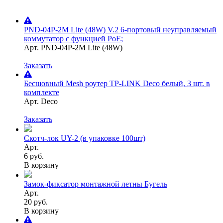
PND-04P-2M Lite (48W) V.2 6-портовый неуправляемый
коммутатор с функцией PoE;
Арт. PND-04P-2M Lite (48W)
Заказать
Бесшовный Mesh роутер TP-LINK Deco белый, 3 шт. в
комплекте
Арт. Deco
Заказать
Скотч-лок UY-2 (в упаковке 100шт)
Арт.
6 руб.
В корзину
Замок-фиксатор монтажной летны Бугель
Арт.
20 руб.
В корзину