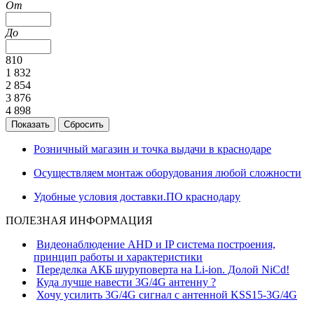
От
До
810
1 832
2 854
3 876
4 898
Розничный магазин и точка выдачи в краснодаре
Осуществляем монтаж оборудования любой сложности
Удобные условия доставки.ПО краснодару
ПОЛЕЗНАЯ ИНФОРМАЦИЯ
Видеонаблюдение AHD и IP система построения,
принцип работы и характеристики
Переделка АКБ шуруповерта на Li-ion. Долой NiCd!
Куда лучше навести 3G/4G антенну ?
Хочу усилить 3G/4G сигнал с антенной KSS15-3G/4G