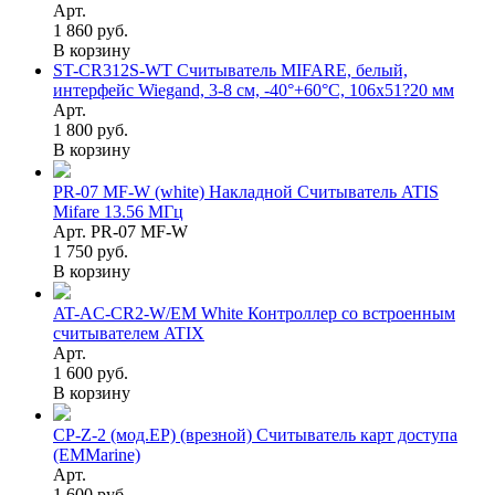
Арт.
1 860 руб.
В корзину
ST-CR312S-WT Считыватель MIFARE, белый,
интерфейс Wiegand, 3-8 см, -40°+60°C, 106x51?20 мм
Арт.
1 800 руб.
В корзину
PR-07 MF-W (white) Накладной Считыватель ATIS
Mifare 13.56 МГц
Арт. PR-07 MF-W
1 750 руб.
В корзину
AT-AC-CR2-W/EM White Контроллер со встроенным
считывателем ATIX
Арт.
1 600 руб.
В корзину
CP-Z-2 (мод.EP) (врезной) Считыватель карт доступа
(EMMarine)
Арт.
1 600 руб.