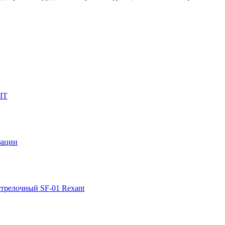
IT
зации
стрелочный SF-01 Rexant