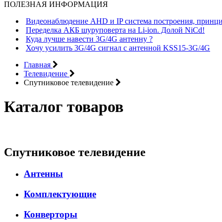
ПОЛЕЗНАЯ ИНФОРМАЦИЯ
Видеонаблюдение AHD и IP система построения, принци
Переделка АКБ шуруповерта на Li-ion. Долой NiCd!
Куда лучше навести 3G/4G антенну ?
Хочу усилить 3G/4G сигнал с антенной KSS15-3G/4G
Главная
Телевидение
Спутниковое телевидение
Каталог товаров
Спутниковое телевидение
Антенны
Комплектующие
Конверторы