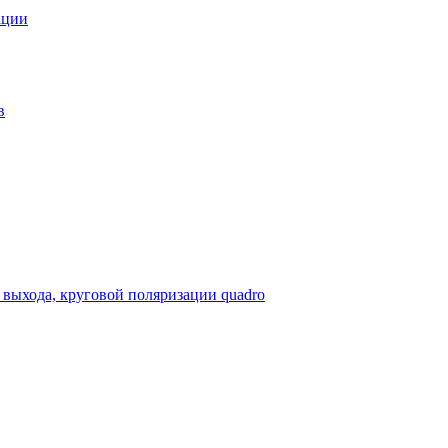
ации
в
 выхода, круговой поляризации quadro