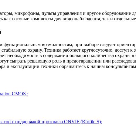
оры, микрофоны, пульты управления и другое оборудование для
ь как готовые комплекты для видеонаблюдения, так и отдельны
я
 функциональным возможностям, при выборе следует ориентиро
табильную охрану. Техника работает круглосуточно, доступ к
дает необходимость в содержании большого количества охраны 
могут сыграть решающую роль в предотвращении или расследов
ора и эксплуатации техники обращайтесь к нашим консультанта
nation CMOS ;
тор с поддержкой протокола ONVIF (Rfofile S);