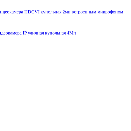
деокамера HDCVI купольная 2мп встроенным микрофоном
еокамера IP уличная купольная 4Мп