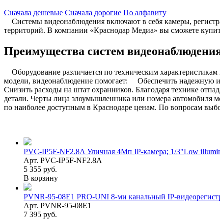
Сначала дешевые
Сначала дорогие
По алфавиту
Системы видеонаблюдения включают в себя камеры, регистрат
территорий. В компании «Краснодар Медиа» вы сможете купит
Преимущества систем видеонаблюдени
Оборудование различается по техническим характеристикам и
модели, видеонаблюдение помогает: Обеспечить надежную и с
Снизить расходы на штат охранников. Благодаря технике отпа
детали. Черты лица злоумышленника или номера автомобиля 
по наиболее доступным в Краснодаре ценам. По вопросам выб
PVC-IP5F-NF2.8A Уличная 4Mп IP-камера; 1/3"Low illumi
Арт. PVC-IP5F-NF2.8A
5 355 руб.
В корзину
PVNR-95-08E1 PRO-UNI 8-ми канальный IP-видеорегистра
Арт. PVNR-95-08E1
7 395 руб.