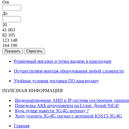
От
До
20
41 063
82 105
123 148
164 190
Розничный магазин и точка выдачи в краснодаре
Осуществляем монтаж оборудования любой сложности
Удобные условия доставки.ПО краснодару
ПОЛЕЗНАЯ ИНФОРМАЦИЯ
Видеонаблюдение AHD и IP система построения, принци
Переделка АКБ шуруповерта на Li-ion. Долой NiCd!
Куда лучше навести 3G/4G антенну ?
Хочу усилить 3G/4G сигнал с антенной KSS15-3G/4G
Главная