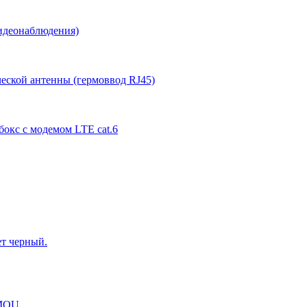
Видеонаблюдения)
еской антенны (гермоввод RJ45)
бокс с модемом LTE cat.6
ет черный.
IMOU