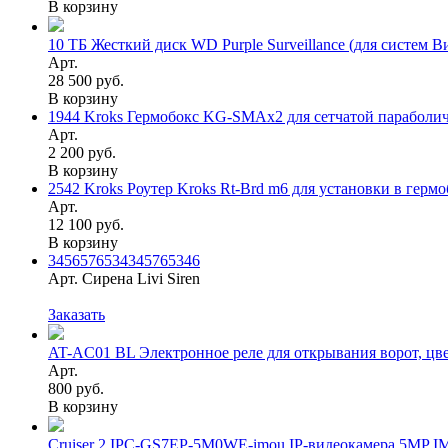
В корзину
10 ТБ Жесткий диск WD Purple Surveillance (для систем 
Арт.
28 500 руб.
В корзину
1944 Kroks Гермобокс KG-SMAx2 для сетчатой параболич
Арт.
2 200 руб.
В корзину
2542 Kroks Роутер Kroks Rt-Brd m6 для установки в гермо
Арт.
12 100 руб.
В корзину
3456576534345765346
Арт. Сирена Livi Siren
Заказать
AT-AC01 BL Электронное реле для открывания ворот, цв
Арт.
800 руб.
В корзину
Cruiser 2 IPC-GS7EP-5M0WE-imou IP-видеокамера 5MP 