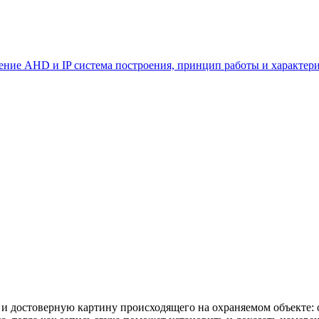
ние AHD и IP система построения, принцип работы и характер
достоверную картину происходящего на охраняемом объекте: о