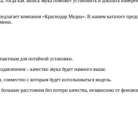
, тогда как запись звука поможет установить и доказать намер
длагает компания «Краснодар Медиа». В нашем каталоге предс
емени.
мпактным для потайной установки.
давлением – качество звука будет намного выше.
 совместно с которым будет использоваться модель.
ольшие расстояния без потери качества, независимо от фоново