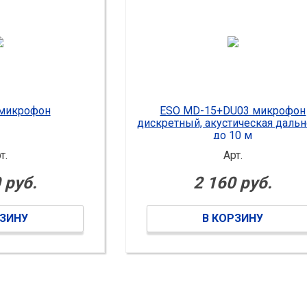
 микрофон
ESO MD-15+DU03 микрофон
дискретный, акустическая дальн
до 10 м
т.
Арт.
 руб.
2 160 руб.
РЗИНУ
В КОРЗИНУ