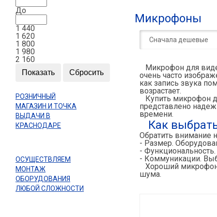
До
Микрофоны
1 440
1 620
Сначала дешевые
1 800
1 980
2 160
Микрофон для видео
очень часто изображ
как запись звука по
возрастает.
РОЗНИЧНЫЙ
Купить микрофон дл
представлено надежн
МАГАЗИН И ТОЧКА
времени.
ВЫДАЧИ В
Как выбрат
КРАСНОДАРЕ
Обратить внимание 
- Размер. Оборудова
- Функциональность
- Коммуникации. Выб
ОСУЩЕСТВЛЯЕМ
Хороший микрофон д
МОНТАЖ
шума.
ОБОРУДОВАНИЯ
ЛЮБОЙ СЛОЖНОСТИ