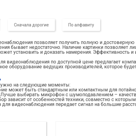
Сначала дорогие
По алфавиту
наблюдения позволяет получить полную и достоверную к
ения бывает недостаточно. Наличие картинки позволяет л
может установить и доказать намерения. Эффективность и
я видеонаблюдения по доступной цене предлагает компан
ое оборудование ведущих производителей, которое будет
ь
нужно на следующие моменты:
ние может быть стандартным или компактным для потайно
. Лучше выбирать микрофон с шумоподавлением – качеств
ор зависит от особенностей техники, совместно с которым
ля видеонаблюдения передает сигнал на большие расстоя