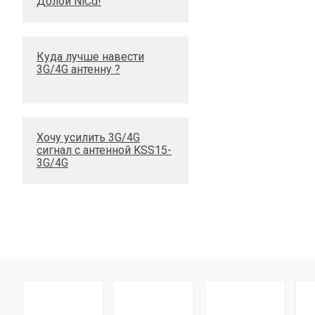
Долой NiCd!
Куда лучше навести
3G/4G антенну ?
Хочу усилить 3G/4G
сигнал с антенной KSS15-
3G/4G