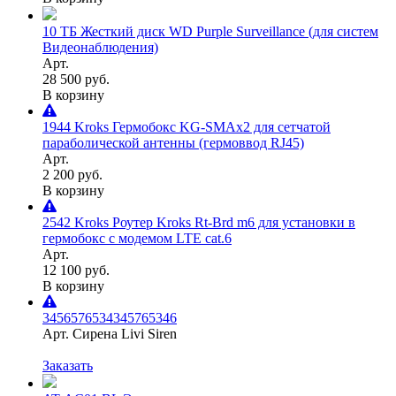
10 ТБ Жесткий диск WD Purple Surveillance (для систем
Видеонаблюдения)
Арт.
28 500 руб.
В корзину
1944 Kroks Гермобокс KG-SMAx2 для сетчатой
параболической антенны (гермоввод RJ45)
Арт.
2 200 руб.
В корзину
2542 Kroks Роутер Kroks Rt-Brd m6 для установки в
гермобокс с модемом LTE cat.6
Арт.
12 100 руб.
В корзину
3456576534345765346
Арт. Сирена Livi Siren
Заказать