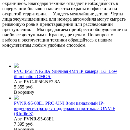
охранников. Благодаря технике отпадает необходимость в
содержании большого количества охраны в офисе или на
открытой территории. Увидеть мельчайшие детали. Черты
лица злоумышленника или номера автомобиля могут сыграть
решающую роль в предотвращении или расследовании
преступления. Мы предлагаем приобрести оборудование по
наиболее доступным в Краснодаре ценам. По вопросам
выбора и эксплуатации техники обращайтесь к нашим
консультантам любым удобным способом.
PVC-IP5F-NF2.8A Уличная 4Mп IP-камера; 1/3"Low
illumination CMOS ;
Арт. PVC-IP5F-NF2.8A
5 355 руб.
В корзину
PVNR-95-08E1 PRO-UNI 8-ми канальный IP-
видеорегистратор с поддержкой протокола ONVIF
(Rfofile S);
Арт. PVNR-95-08E1
7 395 руб.
В корзину