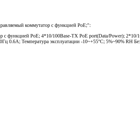
правляемый коммутатор с функцией PoE;
":
 функцией PoE; 4*10/100Base-TX PoE port(Data/Power); 2*10/100
ц 0.6A; Температура эксплуатации -10~+55°C; 5%~90% RH Без 