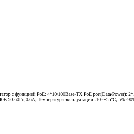
ор с функцией PoE; 4*10/100Base-TX PoE port(Data/Power); 2*1
В 50-60Гц 0.6A; Температура эксплуатации -10~+55°C; 5%~90%