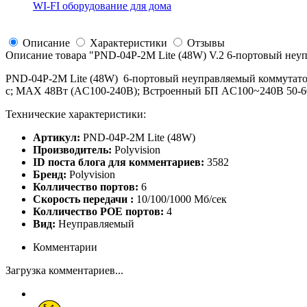
WI-FI оборудование для дома
Описание
Характеристики
Отзывы
Описание товара "
PND-04P-2M Lite (48W) V.2 6-портовый неу
PND-04P-2M Lite (48W) 6-портовый неуправляемый коммутатор с
с; MAX 48Вт (AC100-240В); Встроенный БП AC100~240В 50-60Г
Технические характеристики:
Артикул:
PND-04P-2M Lite (48W)
Производитель:
Polyvision
ID поста блога для комментариев:
3582
Бренд:
Polyvision
Колличество портов:
6
Скорость передачи :
10/100/1000 Мб/сек
Колличество POE портов:
4
Вид:
Неуправляемый
Комментарии
Загрузка комментариев...