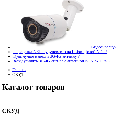
Видеонаблюде
Переделка АКБ шуруповерта на Li-ion. Долой NiCd!
Куда лучше навести 3G/4G антенну ?
Хочу усилить 3G/4G сигнал с антенной KSS15-3G/4G
Главная
СКУД
Каталог товаров
СКУД