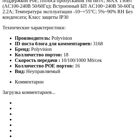
поддержкой PoE; Полоса пропускания 16Гбит/с; MAX 150Вт
(AC100-240В 50/60Гц); Встроенный БП AC100~240В 50-60Гц
2.2A; Температура эксплуатации -10~+55°C; 5%~90% RH Без
конденсата; Класс защиты IP30
Технические характеристики:
Производитель:
Polyvision
ID поста блога для комментариев:
3168
Бренд:
Polyvision
Колличество портов:
18
Скорость передачи :
10/100/1000 Мб/сек
Колличество POE портов:
16
Вид:
Неуправляемый
Комментарии
Загрузка комментариев...