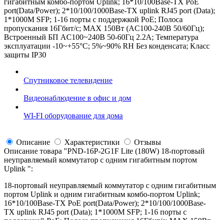
гигабитным комбо-портом Uplink; 16*10/100Base-TX PoE
port(Data/Power); 2*10/100/1000Base-TX uplink RJ45 port (Data);
1*1000M SFP; 1-16 порты с поддержкой PoE; Полоса
пропускания 16Гбит/с; MAX 150Вт (AC100-240В 50/60Гц);
Встроенный БП AC100~240В 50-60Гц 2.2A; Температура
эксплуатации -10~+55°C; 5%~90% RH Без конденсата; Класс
защиты IP30
Спутниковое телевидение
Видеонаблюдение в офис и дом
WI-FI оборудование для дома
Описание
Характеристики
Отзывы
Описание товара "
PND-16P-2G1F Lite (180W) 18-портовый
неуправляемый коммутатор с одним гигабитным портом
Uplink
":
18-портовый неуправляемый коммутатор с одним гигабитным
портом Uplink и одним гигабитным комбо-портом Uplink;
16*10/100Base-TX PoE port(Data/Power); 2*10/100/1000Base-
TX uplink RJ45 port (Data); 1*1000M SFP; 1-16 порты с