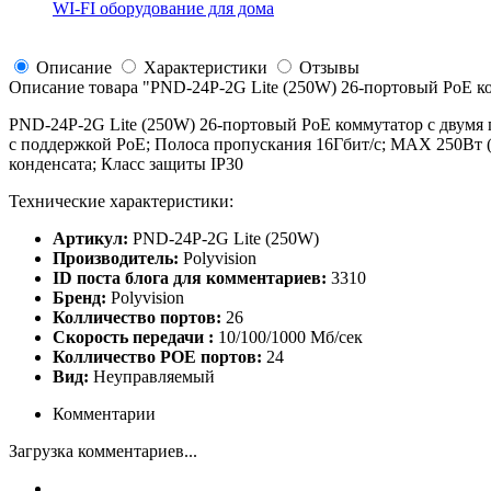
WI-FI оборудование для дома
Описание
Характеристики
Отзывы
Описание товара "
PND-24P-2G Lite (250W) 26-портовый PoE ко
PND-24P-2G Lite (250W) 26-портовый PoE коммутатор с двумя ги
с поддержкой PoE; Полоса пропускания 16Гбит/с; MAX 250Вт
конденсата; Класс защиты IP30
Технические характеристики:
Артикул:
PND-24P-2G Lite (250W)
Производитель:
Polyvision
ID поста блога для комментариев:
3310
Бренд:
Polyvision
Колличество портов:
26
Скорость передачи :
10/100/1000 Мб/сек
Колличество POE портов:
24
Вид:
Неуправляемый
Комментарии
Загрузка комментариев...