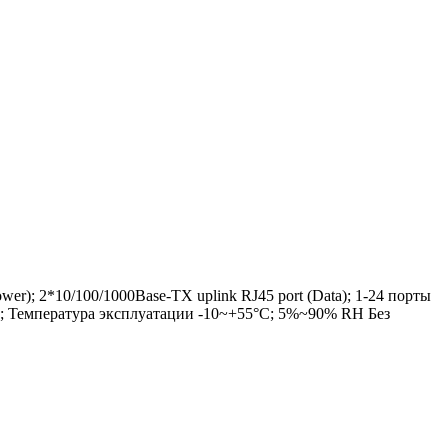
r); 2*10/100/1000Base-TX uplink RJ45 port (Data); 1-24 порты
; Температура эксплуатации -10~+55°C; 5%~90% RH Без