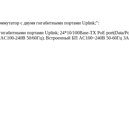
ммутатор с двумя гигабитными портами Uplink;
":
габитными портами Uplink; 24*10/100Base-TX PoE port(Data/Powe
 (AC100-240В 50/60Гц); Встроенный БП AC100~240В 50-60Гц 3A