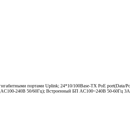
габитными портами Uplink; 24*10/100Base-TX PoE port(Data/Powe
 (AC100-240В 50/60Гц); Встроенный БП AC100~240В 50-60Гц 3A