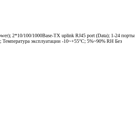
r); 2*10/100/1000Base-TX uplink RJ45 port (Data); 1-24 порты
; Температура эксплуатации -10~+55°C; 5%~90% RH Без