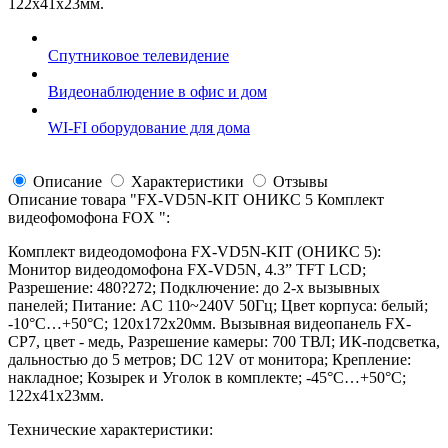
122x41x23мм.
Спутниковое телевидение
Видеонаблюдение в офис и дом
WI-FI оборудование для дома
Описание
Характеристики
Отзывы
Описание товара "
FX-VD5N-KIT ОНИКС 5 Комплект
видеофомофона FOX
":
Комплект видеодомофона FX-VD5N-KIT (ОНИКС 5):
Монитор видеодомофона FX-VD5N, 4.3” TFT LCD;
Разрешение: 480?272; Подключение: до 2-х вызывных
панелей; Питание: AC 110~240V 50Гц; Цвет корпуса: белый;
-10°С…+50°С; 120х172х20мм. Вызывная видеопанель FX-
CP7, цвет - медь, Разрешение камеры: 700 ТВЛ; ИК-подсветка,
дальностью до 5 метров; DC 12V от монитора; Крепление:
накладное; Козырек и Уголок в комплекте; -45°С…+50°С;
122x41x23мм.
Технические характеристики: