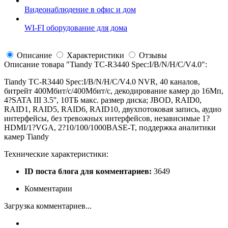
Видеонаблюдение в офис и дом
WI-FI оборудование для дома
Описание
Характеристики
Отзывы
Описание товара "
Tiandy TC-R3440 Spec:I/B/N/H/C/V4.0
":
Tiandy TC-R3440 Spec:I/B/N/H/C/V4.0 NVR, 40 каналов,
битрейт 400Мбит/с/400Мбит/с, декодирование камер до 16Мп,
4?SATA III 3.5'', 10ТБ макс. размер диска; JBOD, RAID0,
RAID1, RAID5, RAID6, RAID10, двухпотоковая запись, аудио
интерфейсы, без тревожных интерфейсов, независимые 1?
HDMI/1?VGA, 2?10/100/1000BASE-T, поддержка аналитики
камер Tiandy
Технические характеристики:
ID поста блога для комментариев:
3649
Комментарии
Загрузка комментариев...