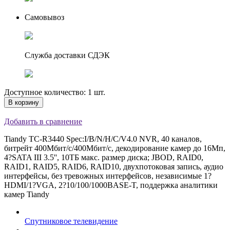
Самовывоз
Служба доставки СДЭК
Доступное количество: 1 шт.
В корзину
Добавить в сравнение
Tiandy TC-R3440 Spec:I/B/N/H/C/V4.0 NVR, 40 каналов,
битрейт 400Мбит/с/400Мбит/с, декодирование камер до 16Мп,
4?SATA III 3.5'', 10ТБ макс. размер диска; JBOD, RAID0,
RAID1, RAID5, RAID6, RAID10, двухпотоковая запись, аудио
интерфейсы, без тревожных интерфейсов, независимые 1?
HDMI/1?VGA, 2?10/100/1000BASE-T, поддержка аналитики
камер Tiandy
Спутниковое телевидение