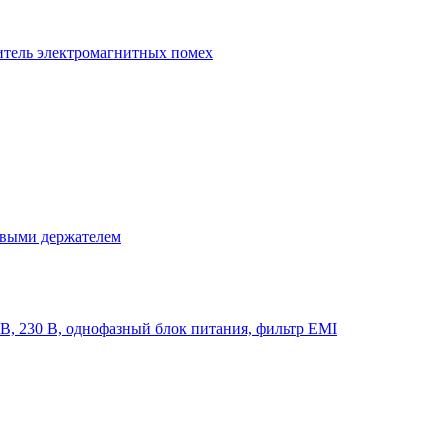
итель электромагнитных помех
овыми держателем
, 230 В, однофазный блок питания, фильтр EMI