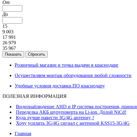
От
До
15
9 003
17 991
26 979
35 967
Розничный магазин и точка выдачи в краснодаре
Осуществляем монтаж оборудования любой сложности
Удобные условия доставки.ПО краснодару
ПОЛЕЗНАЯ ИНФОРМАЦИЯ
Видеонаблюдение AHD и IP система построения, принци
Переделка АКБ шуруповерта на Li-ion. Долой NiCd!
Куда лучше навести 3G/4G антенну ?
Хочу усилить 3G/4G сигнал с антенной KSS15-3G/4G
Главная