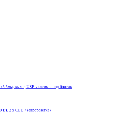
1х5.5мм, выход USB \ клеммы под болтик
Вт, 2 х CEE 7 (евророзетка)