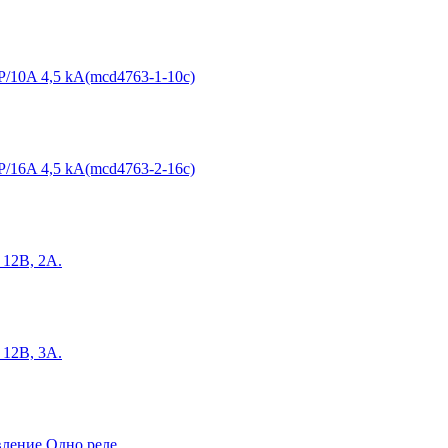
/10A 4,5 kA(mcd4763-1-10c)
/16A 4,5 kA(mcd4763-2-16c)
12В, 2А.
12В, 3А.
ление Одно реле