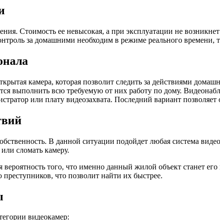
и
ения. Стоимость ее невысокая, а при эксплуатации не возникн
контроль за домашними необходим в режиме реального времени, т
онала
крытая камера, которая позволит следить за действиями домашни
ются выполнить всю требуемую от них работу по дому. Видеонаб
истратор или плату видеозахвата. Последний вариант позволяет
твий
бственность. В данной ситуации подойдет любая система видео
или сломать камеру.
 вероятность того, что именно данный жилой объект станет его
о преступников, что позволит найти их быстрее.
ы
тегории видеокамер: