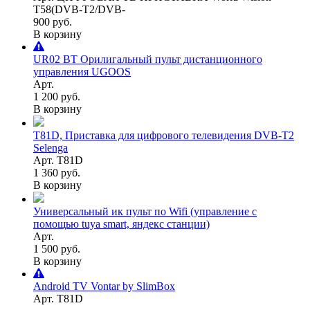
T58(DVB-T2/DVB-
900 руб.
В корзину
UR02 BT Орилигальный пульт дистанционного
управления UGOOS
Арт.
1 200 руб.
В корзину
T81D, Приставка для цифрового телевидения DVB-T2
Selenga
Арт. T81D
1 360 руб.
В корзину
Универсальный ик пульт по Wifi (управление с
помощью tuya smart, яндекс станции)
Арт.
1 500 руб.
В корзину
Android TV Vontar by SlimBox
Арт. T81D